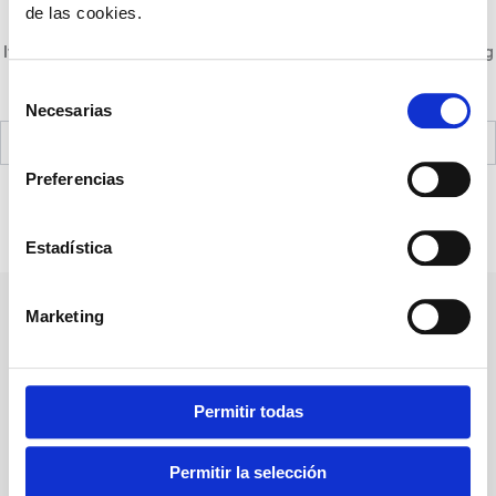
de las cookies.
It seems we can’t find what you’re looking for. Perhaps searching
can help.
Selección
Necesarias
de
consentimiento
Preferencias
Estadística
Marketing
Pharmadiet Veterinary has over 30 years experience as a brand
specialising in nutrientional supplements and products for the
hygiene, care, and management, of animals.
Permitir todas
Contact us
Permitir la selección
Contact Number: (+44) 7428 548909