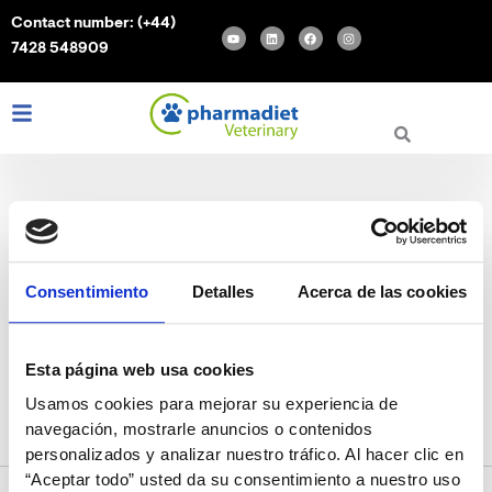
Search
Skip
Contact number:
(+44)
for:
Y
L
F
I
to
o
i
a
n
7428 548909
u
n
c
s
content
t
k
e
t
u
e
b
a
b
d
o
g
e
i
o
r
L
I
F
n
k
a
m
i
n
a
n
s
c
k
t
e
e
a
b
d
g
o
i
r
o
n
a
k
m
importancia higiene
Consentimiento
Detalles
Acerca de las cookies
bucodental de las
Esta página web usa cookies
mascotas
Usamos cookies para mejorar su experiencia de
navegación, mostrarle anuncios o contenidos
personalizados y analizar nuestro tráfico. Al hacer clic en
“Aceptar todo” usted da su consentimiento a nuestro uso