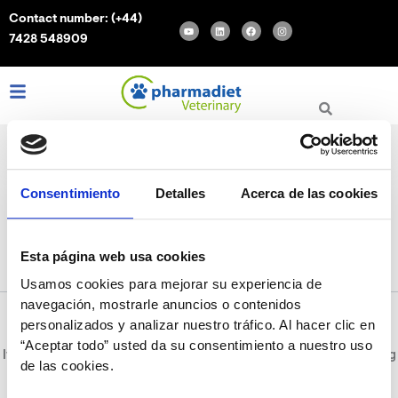
Search
Skip
Contact number:
(+44)
for:
Y
L
F
I
to
o
i
a
n
7428 548909
u
n
c
s
content
t
k
e
t
u
e
b
a
b
d
o
g
e
i
o
r
L
I
F
n
k
a
m
i
n
a
n
s
c
k
t
e
e
a
b
d
g
o
i
r
o
n
a
k
m
Consentimiento
Detalles
Acerca de las cookies
diarrea en gatos
Esta página web usa cookies
Usamos cookies para mejorar su experiencia de
navegación, mostrarle anuncios o contenidos
personalizados y analizar nuestro tráfico. Al hacer clic en
“Aceptar todo” usted da su consentimiento a nuestro uso
It seems we can’t find what you’re looking for. Perhaps searching
de las cookies.
can help.