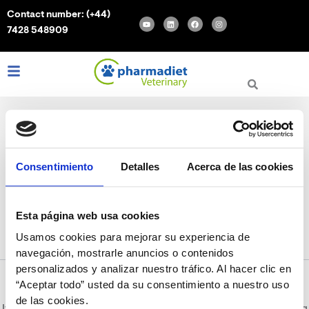
Search
Skip
Contact number:
(+44)
for:
Y
L
F
I
to
o
i
a
n
7428 548909
u
n
c
s
content
t
k
e
t
u
e
b
a
b
d
o
g
e
i
o
r
L
I
F
n
k
a
m
i
n
a
n
s
c
k
t
e
e
a
b
d
g
o
i
r
o
n
a
k
m
Consentimiento
Detalles
Acerca de las cookies
como cuidar la salud de
los perros
Esta página web usa cookies
Usamos cookies para mejorar su experiencia de
navegación, mostrarle anuncios o contenidos
personalizados y analizar nuestro tráfico. Al hacer clic en
“Aceptar todo” usted da su consentimiento a nuestro uso
de las cookies.
It seems we can’t find what you’re looking for. Perhaps searching