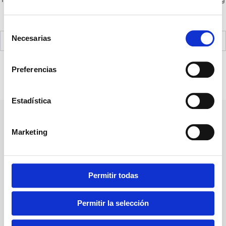
can help.
Selección
Necesarias
de
consentimiento
Preferencias
Estadística
Pharmadiet Veterinary has over 30 years experience as a brand
Marketing
specialising in nutrientional supplements and products for the
hygiene, care, and management, of animals.
Permitir todas
Contact us
Contact Number: (+44) 7428 548909
Permitir la selección
Monday to Friday: 09h - 18h