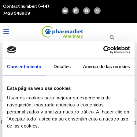
Search
Skip
Contact number:
(+44)
for:
Y
L
F
I
to
o
i
a
n
7428 548909
u
n
c
s
content
t
k
e
t
u
e
b
a
b
d
o
g
e
i
o
r
L
I
F
n
k
a
m
i
n
a
n
s
c
k
t
e
e
a
b
d
g
o
i
r
o
n
a
k
m
Consentimiento
Detalles
Acerca de las cookies
Caída de pelo en animales
Esta página web usa cookies
Usamos cookies para mejorar su experiencia de
navegación, mostrarle anuncios o contenidos
personalizados y analizar nuestro tráfico. Al hacer clic en
“Aceptar todo” usted da su consentimiento a nuestro uso
It seems we can’t find what you’re looking for. Perhaps searching
de las cookies.
can help.