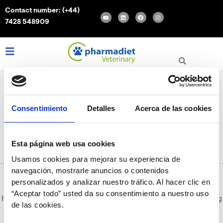
Search
Skip
Contact number:
(+44)
for:
Y
L
F
I
to
o
i
a
n
7428 548909
u
n
c
s
content
t
k
e
t
u
e
b
a
b
d
o
g
e
i
o
r
L
I
F
n
k
a
m
i
n
a
n
s
c
k
t
e
e
a
b
d
g
o
i
r
o
n
a
k
m
Consentimiento
Detalles
Acerca de las cookies
Salud ocular
Esta página web usa cookies
Usamos cookies para mejorar su experiencia de
navegación, mostrarle anuncios o contenidos
personalizados y analizar nuestro tráfico. Al hacer clic en
“Aceptar todo” usted da su consentimiento a nuestro uso
It seems we can’t find what you’re looking for. Perhaps searching
de las cookies.
can help.