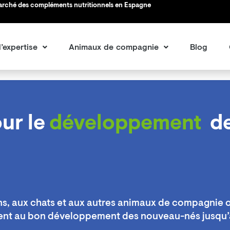
marché des compléments nutritionnels en Espagne
’expertise
Animaux de compagnie
Blog
our le
développement
d
e
s, aux chats et aux autres animaux de compagnie o
uent au bon développement des nouveau-nés jusqu’