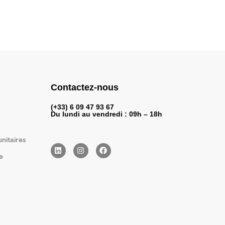
Contactez-nous
(+33) 6 09 47 93 67
Du lundi au vendredi : 09h – 18h
nitaires
L
I
F
i
n
a
e
n
s
c
k
t
e
e
a
b
d
g
o
i
r
o
n
a
k
m