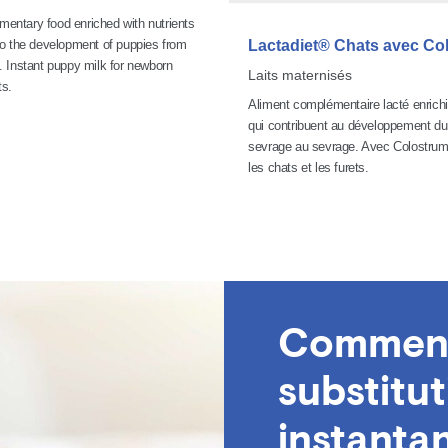
entary food enriched with nutrients
 to the development of puppies from
Lactadiet® Chats avec Co
g. Instant puppy milk for newborn
Laits maternisés
ts.
Aliment complémentaire lacté enrichi
qui contribuent au développement du 
sevrage au sevrage. Avec Colostrum.
les chats et les furets.
Comment 
substitut
instanta