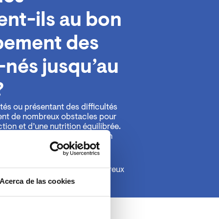
ent-ils au bon
pement des
nés jusqu’au
?
s ou présentant des difficultés
rent de nombreux obstacles pour
tion et d’une nutrition équilibrée.
s dans les laits de substitution
se développer normalement.
 permet de prévenir de nombreux
Acerca de las cookies