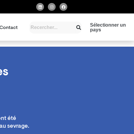
L
I
F
i
n
a
n
s
c
k
t
e
e
a
b
d
g
o
Sélectionner un
Contact
i
r
o
pays
n
a
k
m
es
nt été
au sevrage.