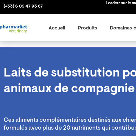
Aller
Leaders sur le 
(+33) 6 09 47 93 67
au
contenu
Accueil
Produits
Domaines d
Laits de substitution p
animaux de compagni
Ces aliments complémentaires destinés aux chien
formulés avec plus de 20 nutriments qui contrib