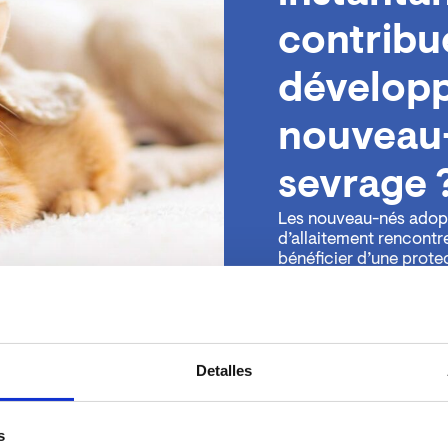
contribu
dévelop
nouveau-
sevrage 
Les nouveau-nés adopté
d’allaitement rencont
bénéficier d’une protec
Les nutriments contenu
aident ces animaux à 
Un bon développement
problèmes à l’avenir.
Detalles
s