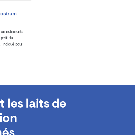
lostrum
 en nutriments
petit du
 Indiqué pour
les laits de
ion
nés