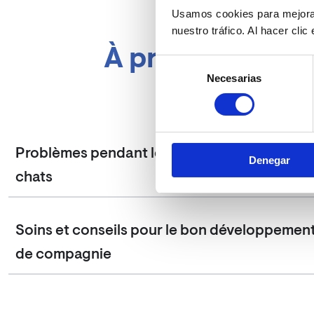
Usamos cookies para mejorar
nuestro tráfico. Al hacer cli
À propos du dé
Selección
Necesarias
de
consentimiento
Problèmes pendant le développement des ch
Denegar
chats
Soins et conseils pour le bon développemen
de compagnie