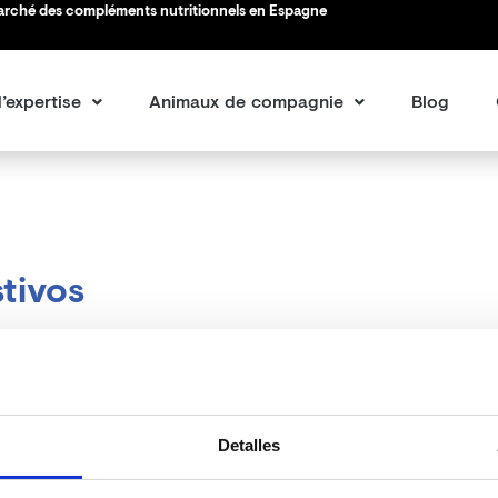
marché des compléments nutritionnels en Espagne
’expertise
Animaux de compagnie
Blog
tivos
Detalles
pouvons pas trouver le contenu demandé. Peut-être qu’une rec