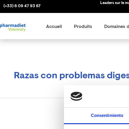
Rechercher :
Aller
Leaders sur le 
(+33) 6 09 47 93 67
au
contenu
Accueil
Produits
Domaines d
Razas con problemas diges
Consentimiento
Il semble que nous ne 