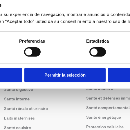
s
 su experiencia de navegación, mostrarle anuncios o contenido
c en “Aceptar todo” usted da su consentimiento a nuestro uso de l
Preferencias
Estadística
Solutions
Permitir la selección
Santé dermatologique
Santé articulaire
Santé auditive
Santé digestive
Santé et défenses immu
Santé Interne
Santé comportemental
Santé rénale et urinaire
Santé énergétique
Laits maternisés
Protection cellulaire
Santé oculaire