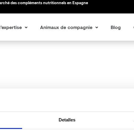
marché des compléments nutritionnels en Espagne
’expertise
Animaux de compagnie
Blog
Detalles
pouvons pas trouver le contenu demandé. Peut-être qu’une rec