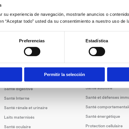
s
 su experiencia de navegación, mostrarle anuncios o contenido
c en “Aceptar todo” usted da su consentimiento a nuestro uso de l
Preferencias
Estadística
Solutions
Permitir la selección
Santé dermatologique
Santé articulaire
Santé auditive
Santé digestive
Santé et défenses immu
Santé Interne
Santé comportemental
Santé rénale et urinaire
Santé énergétique
Laits maternisés
Protection cellulaire
Santé oculaire