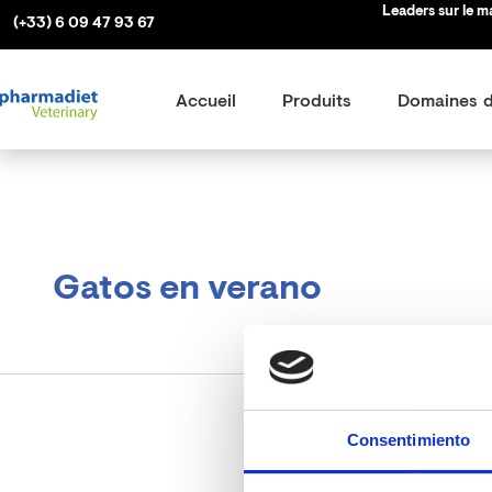
Rechercher :
Aller
Leaders sur le 
(+33) 6 09 47 93 67
au
contenu
Accueil
Produits
Domaines d
Gatos en verano
Consentimiento
Il semble que nous ne 