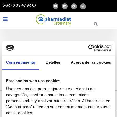
Rechercher :
Aller
Y
L
F
I
(+33) 6 09 47 93 67
o
i
a
n
au
u
n
c
s
t
k
e
t
contenu
u
e
b
a
b
d
o
g
L
I
F
e
i
o
r
i
n
a
n
k
a
m
n
s
c
k
t
e
e
a
b
d
g
o
i
r
o
n
a
k
m
evitar mal olor en
Consentimiento
Detalles
Acerca de las cookies
animales
Esta página web usa cookies
Usamos cookies para mejorar su experiencia de
navegación, mostrarle anuncios o contenidos
personalizados y analizar nuestro tráfico. Al hacer clic en
“Aceptar todo” usted da su consentimiento a nuestro uso
Il semble que nous ne pouvons pas trouver le contenu demandé.
de las cookies.
Peut-être qu’une recherche peut vous aider.