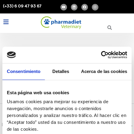
Rechercher :
Aller
Y
L
F
I
(+33) 6 09 47 93 67
o
i
a
n
au
u
n
c
s
t
k
e
t
contenu
u
e
b
a
b
d
o
g
L
I
F
e
i
o
r
i
n
a
n
k
a
m
n
s
c
k
t
e
e
a
b
d
g
o
i
r
o
n
a
k
m
enfermedad hepatica
Consentimiento
Detalles
Acerca de las cookies
mascotas
Esta página web usa cookies
Usamos cookies para mejorar su experiencia de
navegación, mostrarle anuncios o contenidos
personalizados y analizar nuestro tráfico. Al hacer clic en
“Aceptar todo” usted da su consentimiento a nuestro uso
Il semble que nous ne pouvons pas trouver le contenu demandé.
de las cookies.
Peut-être qu’une recherche peut vous aider.