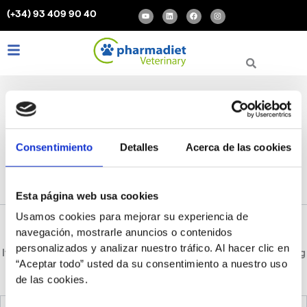
Search
Skip
Y
L
F
I
(+34) 93 409 90 40
for:
o
i
a
n
to
u
n
c
s
t
k
e
t
content
u
e
b
a
b
d
o
g
Y
L
F
I
e
i
o
r
o
i
a
n
n
k
a
m
u
n
c
s
t
k
e
t
u
e
b
a
b
d
o
g
e
i
o
r
n
k
a
m
Consentimiento
Detalles
Acerca de las cookies
separación perros
Esta página web usa cookies
Usamos cookies para mejorar su experiencia de
navegación, mostrarle anuncios o contenidos
personalizados y analizar nuestro tráfico. Al hacer clic en
It seems we can’t find what you’re looking for. Perhaps searching
“Aceptar todo” usted da su consentimiento a nuestro uso
can help.
de las cookies.