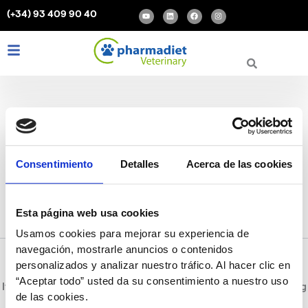
Search
Skip
Y
L
F
I
(+34) 93 409 90 40
for:
o
i
a
n
to
u
n
c
s
t
k
e
t
content
u
e
b
a
b
d
o
g
Y
L
F
I
e
i
o
r
o
i
a
n
n
k
a
m
u
n
c
s
t
k
e
t
u
e
b
a
b
d
o
g
e
i
o
r
n
k
a
m
Patologías más
Consentimiento
Detalles
Acerca de las cookies
frecuentes según la raza
Esta página web usa cookies
Usamos cookies para mejorar su experiencia de
navegación, mostrarle anuncios o contenidos
personalizados y analizar nuestro tráfico. Al hacer clic en
“Aceptar todo” usted da su consentimiento a nuestro uso
It seems we can’t find what you’re looking for. Perhaps searching
de las cookies.
can help.