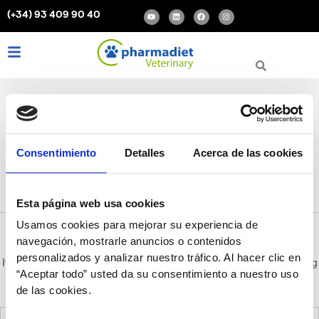
Search
Skip
Y
L
F
I
(+34) 93 409 90 40
for:
o
i
a
n
to
u
n
c
s
t
k
e
t
content
u
e
b
a
b
d
o
g
Y
L
F
I
e
i
o
r
o
i
a
n
n
k
a
m
u
n
c
s
t
k
e
t
u
e
b
a
b
d
o
g
e
i
o
r
n
k
a
m
Consentimiento
Detalles
Acerca de las cookies
Masajes perros patas
Esta página web usa cookies
Usamos cookies para mejorar su experiencia de
navegación, mostrarle anuncios o contenidos
personalizados y analizar nuestro tráfico. Al hacer clic en
It seems we can’t find what you’re looking for. Perhaps searching
“Aceptar todo” usted da su consentimiento a nuestro uso
can help.
de las cookies.