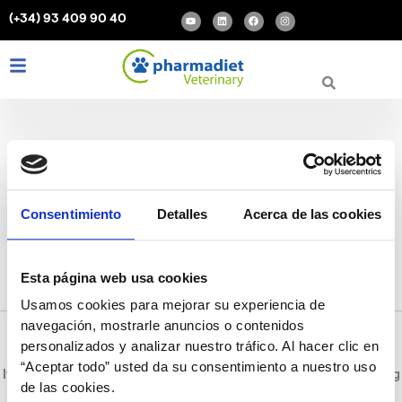
Search
Skip
Y
L
F
I
(+34) 93 409 90 40
for:
o
i
a
n
to
u
n
c
s
t
k
e
t
content
u
e
b
a
b
d
o
g
Y
L
F
I
e
i
o
r
o
i
a
n
n
k
a
m
u
n
c
s
t
k
e
t
u
e
b
a
b
d
o
g
e
i
o
r
n
k
a
m
Enfermedades de perros
Consentimiento
Detalles
Acerca de las cookies
en otoño
Esta página web usa cookies
Usamos cookies para mejorar su experiencia de
navegación, mostrarle anuncios o contenidos
personalizados y analizar nuestro tráfico. Al hacer clic en
“Aceptar todo” usted da su consentimiento a nuestro uso
It seems we can’t find what you’re looking for. Perhaps searching
de las cookies.
can help.