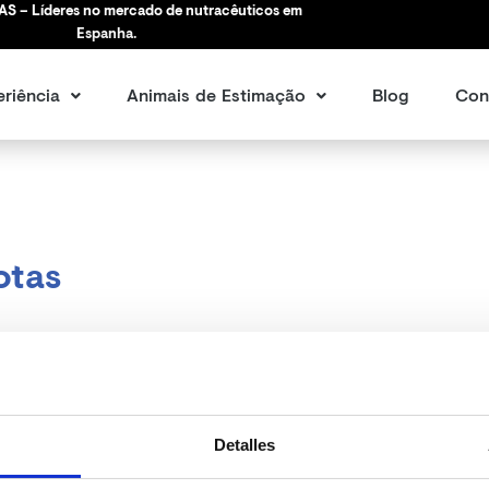
S – Líderes no mercado de nutracêuticos em
Espanha.
riência
Animais de Estimação
Blog
Con
otas
Detalles
ms we can’t find what you’re looking for. Perhaps searching ca