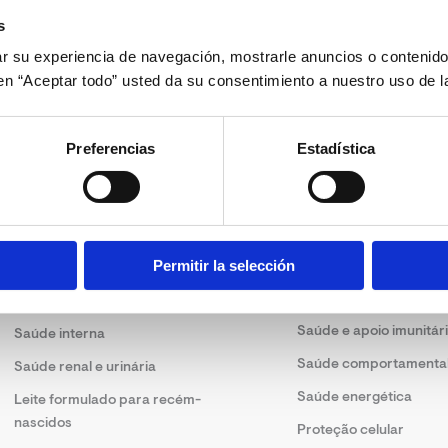
s
 su experiencia de navegación, mostrarle anuncios o contenido
c en “Aceptar todo” usted da su consentimiento a nuestro uso de l
Preferencias
Estadística
Soluções
Saúde dérmica
Permitir la selección
Saúde articular
Saúde ótica
Saúde digestiva
Saúde e apoio imunitár
Saúde interna
Saúde comportamenta
Saúde renal e urinária
Saúde energética
Leite formulado para recém-
nascidos
Proteção celular