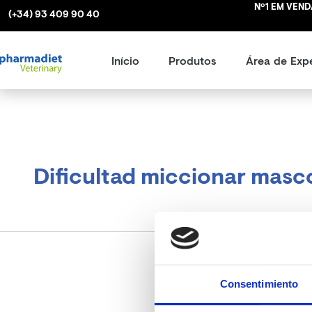
Search
Skip
Nº1 EM VENDA
(+34) 93 409 90 40
for:
to
content
Início
Produtos
Área de Expe
Dificultad miccionar masc
Consentimiento
It see