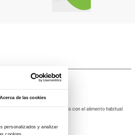
Acerca de las cookies
 se prefiere trocearlo y mezclarlo con el alimento habitual.
cceso permanente al agua.
s personalizados y analizar
as cookies.