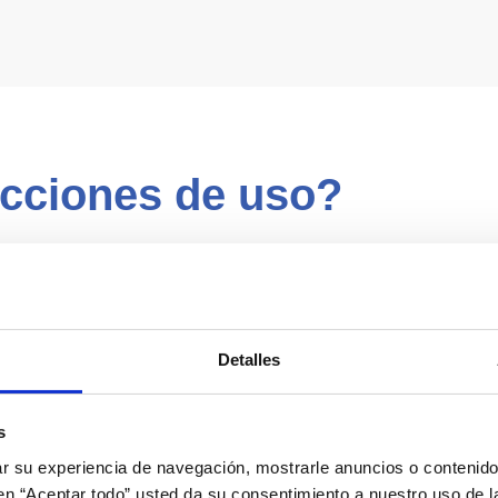
ucciones de uso?
Vía oral
Detalles
Tomar junto con el alimento. Si
s
Los animales deberán tener a
 su experiencia de navegación, mostrarle anuncios o contenido
c en “Aceptar todo” usted da su consentimiento a nuestro uso de l