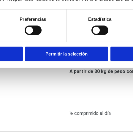
Se recomienda hacer seguimie
Preferencias
Estadística
Hasta 10 kg de peso corpora
Permitir la selección
De 10-20 kg de peso corpora
De 20-30 kg de peso corpora
A partir de 30 kg de peso co
½ comprimido al día.