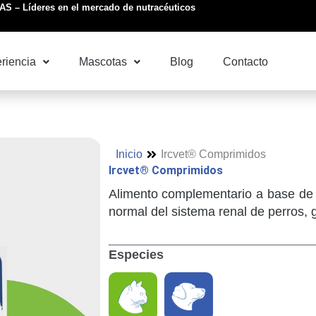
S – Líderes en el mercado de nutracéuticos
riencia
Mascotas
Blog
Contacto
Inicio
Ircvet® Comprimidos
Ircvet® Comprimidos
Alimento complementario a base de 
normal del sistema renal de perros, 
Especies