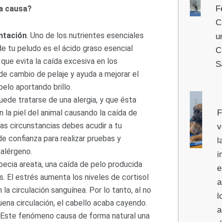
F
la causa?
C
ntación
. Uno de los nutrientes esenciales
u
de tu peludo es el ácido graso esencial
C
que evita la caída excesiva en los
S
 cambio de pelaje y ayuda a mejorar el
elo aportando brillo.
Puede tratarse de una alergia, y que ésta
F
n la piel del animal causando la caída de
tas circunstancias debes acudir a tu
v
de confianza para realizar pruebas y
l
 alérgeno.
i
opecia areata, una caída de pelo producida
e
s. El estrés aumenta los niveles de cortisol
a
la circulación sanguínea. Por lo tanto, al no
l
uena circulación, el cabello acaba cayendo.
a
. Este fenómeno causa de forma natural una