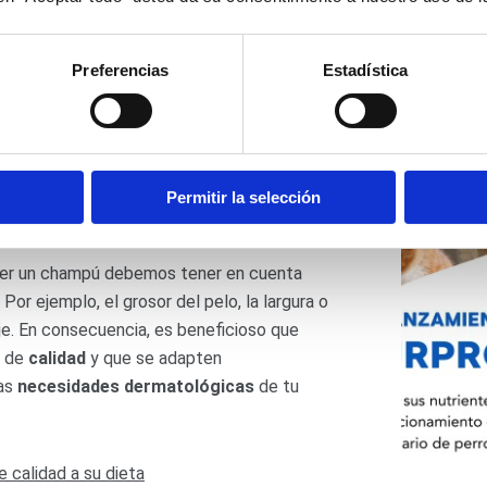
Cate
Selecc
ctuar en estos casos?
Preferencias
Estadística
Pais
 con las cuales podemos ayudar a nuestro
:
Permitir la selección
mpú
ger un champú debemos tener en cuenta
 Por ejemplo, el grosor del pelo, la largura o
aje. En consecuencia, es beneficioso que
s de
calidad
y que se adapten
las
necesidades dermatológicas
de tu
e calidad a su dieta