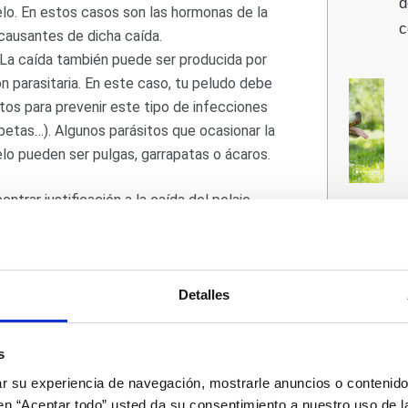
d
elo. En estos casos son las hormonas de la
c
causantes de dicha caída.
 La caída también puede ser producida por
ón parasitaria. En este caso, tu peludo debe
tos para prevenir este tipo de infecciones
ipetas…). Algunos parásitos que ocasionar la
elo pueden ser pulgas, garrapatas o ácaros.
trar justificación a la caída del pelaje
r a tu veterinario de confianza. Existen
 difíciles de reconocer y que pueden ser
atan correctamente.
Detalles
er en cuenta que las razas bulldog o bóxer
 a padecer problemas en la piel dando lugar
s
matitis.
 su experiencia de navegación, mostrarle anuncios o contenido
c en “Aceptar todo” usted da su consentimiento a nuestro uso de l