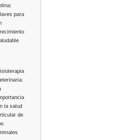
elina:
laves para
n
recimiento
aludable
isioterapia
eterinaria:
a
mportancia
n la salud
rticular de
os
nimales