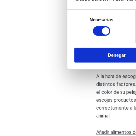
Selección
¿Cómo podemos a
Necesarias
de
consentimiento
Hay muchas formas
peludo. Entre ellas
Denegar
Tipología de cha
A la hora de esco
distintos factores.
el color de su pel
escojas producto
correctamente a 
animal.
Añadir alimentos d