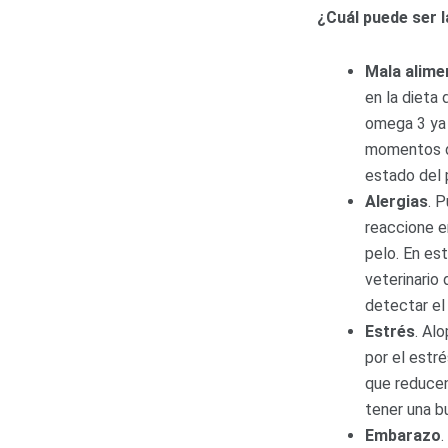
¿Cuál puede ser 
Mala alime
en la dieta 
omega 3 ya 
momentos de
estado del p
Alergias
. 
reaccione e
pelo. En es
veterinario 
detectar el
Estrés
. Al
por el estré
que reducen 
tener una b
Embarazo