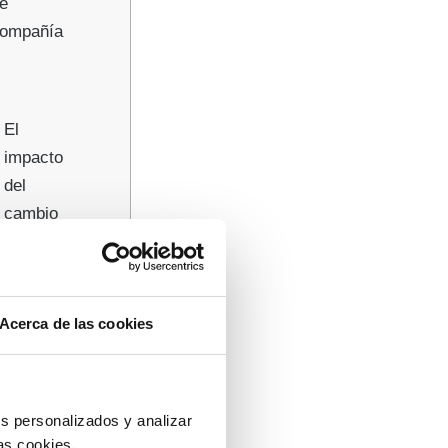
e
ompañía
El
impacto
del
cambio
climático
en la
salud de
Acerca de las cookies
las
mascotas
s personalizados y analizar
as cookies.