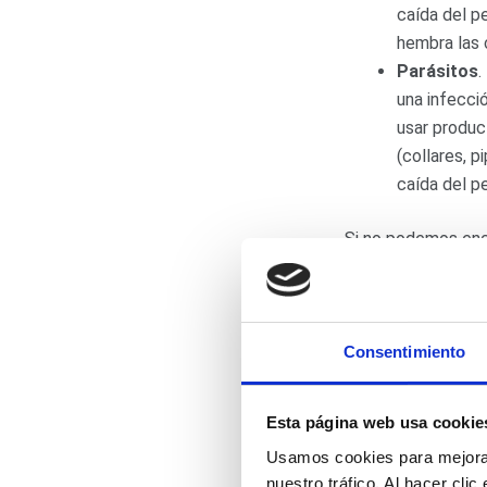
caída del p
hembra las 
Parásitos
.
una infecci
usar produc
(collares, p
caída del p
Si no podemos encon
recomendamos acudi
algunas patologías
graves si no se tr
Consentimiento
Además, debes ten
son más propensas
Esta página web usa cookie
a irritaciones o der
Usamos cookies para mejorar
nuestro tráfico. Al hacer cli