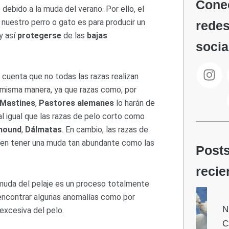
Cone
debido a la muda del verano. Por ello, el
 nuestro perro o gato es para producir un
rede
y así
protegerse
de las
bajas
socia
I
cuenta que no todas las razas realizan
n
 misma manera, ya que razas como, por
s
Mastines
,
Pastores alemanes
lo harán de
t
l igual que las razas de pelo corto como
a
g
hound
,
Dálmatas
. En cambio, las razas de
r
elen tener una muda tan abundante como las
Post
a
m
recie
 muda del pelaje es un proceso totalmente
encontrar algunas anomalías como por
N
 excesiva del pelo.
C