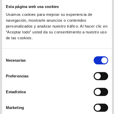
Esta página web usa cookies
Usamos cookies para mejorar su experiencia de
navegación, mostrarle anuncios o contenidos
personalizados y analizar nuestro tráfico. Al hacer clic en
“Aceptar todo” usted da su consentimiento a nuestro uso
de las cookies.
,
,
Mascotas
Perros
Perros y niños
Selección
Necesarias
Los 10 beneficios de convivir con una
de
mascota desde niños
consentimiento
Preferencias
plural
/
23 de diciembre de 2021
La relación que se establece entre niños y niñas con
Estadística
sus animales de compañía suele ser única. Los perros
pueden convertirse en sus mejores amigos, ya que se
establece un vínculo de apego muy fuerte entre ellos.
Marketing