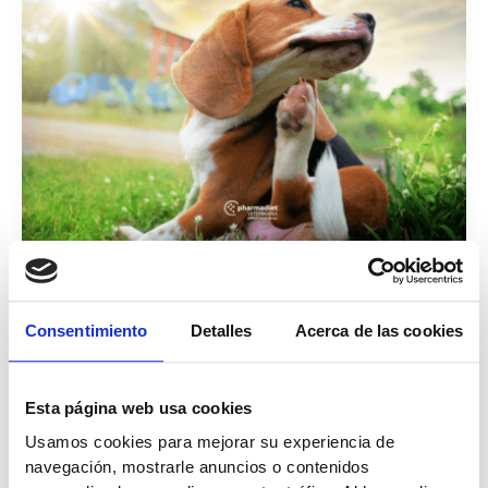
Salud dérmica
Todo lo que debes saber sobre la
Consentimiento
Detalles
Acerca de las cookies
desparasitación
plural
/
22 de febrero de 2024
Esta página web usa cookies
Los parásitos pueden producir enfermedades graves a
Usamos cookies para mejorar su experiencia de
perros y gatos. En este artículo informamos sobre las
navegación, mostrarle anuncios o contenidos
diferentes tipologías de parásitos, la importancia de la