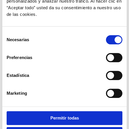
personalizados y analizar nuestro tráfico. Al hacer clic en
desparasitación, sus tipos y cuándo y cómo realizarla
“Aceptar todo” usted da su consentimiento a nuestro uso
de las cookies.
Selección
Necesarias
de
consentimiento
Preferencias
Estadística
Marketing
Perros
Permitir todas
Héroes de 4 patas: perros de asistencia y
terapia