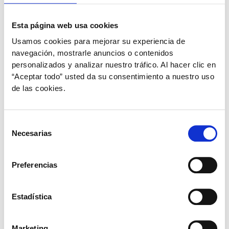
Esta página web usa cookies
Usamos cookies para mejorar su experiencia de
navegación, mostrarle anuncios o contenidos
personalizados y analizar nuestro tráfico. Al hacer clic en
“Aceptar todo” usted da su consentimiento a nuestro uso
de las cookies.
Selección
,
,
,
Mascotas
Perros
Salud comportamental
Salud energía
Necesarias
de
¿Qué significa la postura de tu perrito
consentimiento
cuando duerme?
Preferencias
plural
/
15 de febrero de 2021
Estadística
¿Sabías que nuestras mascotas al dormir adoptan
diferentes posturas y éstas tienen distintos
significados? Descubre qué revela la postura de tu
Marketing