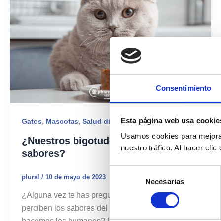
Consentimiento
Esta página web usa cookie
,
,
Gatos
Mascotas
Salud digestiva
Usamos cookies para mejorar
¿Nuestros bigotudos distinguen los
nuestro tráfico. Al hacer cli
sabores?
Selección
plural
/
10 de mayo de 2023
Necesarias
de
consentimiento
¿Alguna vez te has preguntado si nuestros gatitos
perciben los sabores del mismo modo que lo
hacemos los humanos? La respuesta es no, y es