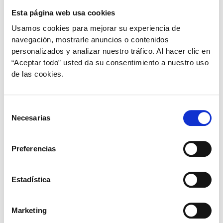
Esta página web usa cookies
Usamos cookies para mejorar su experiencia de
navegación, mostrarle anuncios o contenidos
personalizados y analizar nuestro tráfico. Al hacer clic en
“Aceptar todo” usted da su consentimiento a nuestro uso
de las cookies.
,
,
,
Mascotas
Perros
Salud comportamental
Salud energía
Selección
Necesarias
¿Qué significa la postura de tu perrito
de
cuando duerme?
consentimiento
Preferencias
plural
/
15 de febrero de 2021
¿Sabías que nuestras mascotas al dormir adoptan
Estadística
diferentes posturas y éstas tienen distintos
significados? Descubre qué revela la postura de tu
peludo cuando duerme.
Marketing