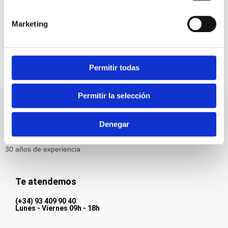
tiene una mayor sensibilidad ocular y son más
propensas a padecer problemas de visión. ¿Sabías que
Marketing
el campo de visión de los perros es mayor que el de los
gatos? Los gatos tienen una visión de 200º, en cambio
los perros llegan hasta los 250º.
Permitir todas
Permitir la selección
Pharmadiet Veterinaria es una marca especializada en alimentos
Denegar
complementarios para animales y productos para la higiene,
cuidado y manejo de los animales para la salud animal con más de
30 años de experiencia
Te atendemos
(+34) 93 409 90 40
Lunes - Viernes 09h - 18h