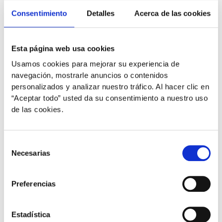
Consentimiento
Detalles
Acerca de las cookies
Esta página web usa cookies
Usamos cookies para mejorar su experiencia de
navegación, mostrarle anuncios o contenidos
personalizados y analizar nuestro tráfico. Al hacer clic en
“Aceptar todo” usted da su consentimiento a nuestro uso
de las cookies.
,
,
,
,
Gatos
Mascotas
Perros
Salud dérmica
Salud
,
inmunidad
Salud ocular
Selección
Necesarias
Perros y gatos: la importancia de
de
mantener una buena salud ocular
consentimiento
Preferencias
plural
/
8 de septiembre de 2021
La visión de nuestros peluditos es una de sus formas
Estadística
de orientación, sobre todo de noche. Existen razas que