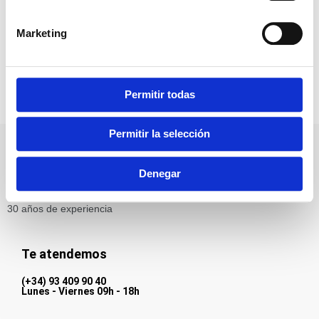
síntomas visibles de su envejecimiento, pero en
cambio sí tienen un mayor riesgo de poder padecer
Marketing
alguna alteración asociada a la edad. Las más
frecuentes suelen ser los problemas articulares y de
visión.
Permitir todas
Permitir la selección
Pharmadiet Veterinaria es una marca especializada en alimentos
Denegar
complementarios para animales y productos para la higiene,
cuidado y manejo de los animales para la salud animal con más de
30 años de experiencia
Te atendemos
(+34) 93 409 90 40
Lunes - Viernes 09h - 18h