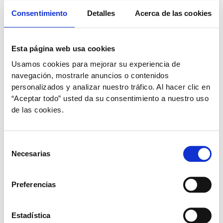
Consentimiento
Detalles
Acerca de las cookies
Esta página web usa cookies
Usamos cookies para mejorar su experiencia de
navegación, mostrarle anuncios o contenidos
personalizados y analizar nuestro tráfico. Al hacer clic en
“Aceptar todo” usted da su consentimiento a nuestro uso
Mascotas
de las cookies.
5 consejos para el cuidado dental de tu
mascota
Selección
Necesarias
plural
/
12 de noviembre de 2020
de
consentimiento
Nuestros compañeros peludos, al igual que otros seres
vivos, se hacen mayores y envejecen. El
Preferencias
envejecimiento comporta que los órganos y estructuras
del organismo se vayan desgastando. Normalmente,
Estadística
cuando entran en esta nueva etapa no presentan