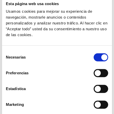
Esta página web usa cookies
Usamos cookies para mejorar su experiencia de
navegación, mostrarle anuncios o contenidos
personalizados y analizar nuestro tráfico. Al hacer clic en
“Aceptar todo” usted da su consentimiento a nuestro uso
de las cookies.
Selección
,
,
,
Gatos
Mascotas
Perros
Salud inmunidad
Necesarias
de
Sí, las mascotas también se resfrían
consentimiento
plural
/
25 de febrero de 2021
Preferencias
Con la llegada del frío y el invierno, nuestros peluditos
pueden notar los cambios de temperatura y también se
Estadística
constipan, por este motivo es importante protegerlos
del frío.
Marketing