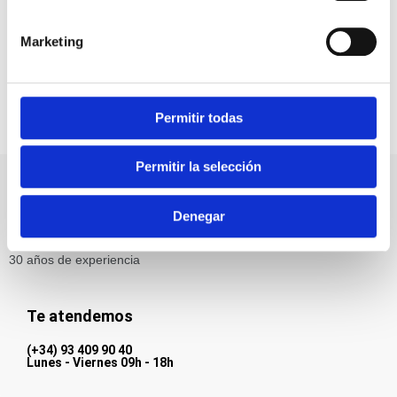
de salir a pasear y disfrutar al aire libre, aumentan las
horas de luz y los horarios son más largos, es más
Marketing
común padecer alergias… ¡te explicamos los aspectos
clave que debes saber para disfrutar de la primavera
con tu peludito!
Permitir todas
Permitir la selección
Pharmadiet Veterinaria es una marca especializada en alimentos
Denegar
complementarios para animales y productos para la higiene,
cuidado y manejo de los animales para la salud animal con más de
30 años de experiencia
Te atendemos
(+34) 93 409 90 40
Lunes - Viernes 09h - 18h