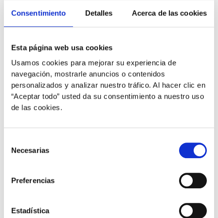
Consentimiento
Detalles
Acerca de las cookies
Esta página web usa cookies
Usamos cookies para mejorar su experiencia de
navegación, mostrarle anuncios o contenidos
personalizados y analizar nuestro tráfico. Al hacer clic en
“Aceptar todo” usted da su consentimiento a nuestro uso
de las cookies.
,
,
,
,
Gatos
Mascotas
Perros
Salud comportamental
Salud
dérmica
Selección
Necesarias
¡Prepárate para disfrutar la primavera con
de
tu peludo!
consentimiento
Preferencias
plural
/
22 de marzo de 2022
Llega la primavera, y con ella es época de cambios.
Estadística
Nuestros amiguitos mudan su pelaje, tienen más ganas