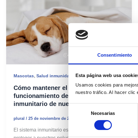
Consentimiento
Esta página web usa cookie
,
Mascotas
Salud inmunidad
Usamos cookies para mejorar
Cómo mantener el correcto
nuestro tráfico. Al hacer cli
funcionamiento del sistema
inmunitario de nuestras mascotas
Selección
Necesarias
de
plural
/
25 de noviembre de 2020
consentimiento
El sistema inmunitario es el encargado de
proteger a nuestros peludos de aquellos agentes