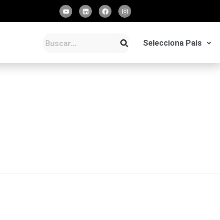
Y
L
F
I
o
i
a
n
u
n
c
s
t
k
e
t
u
e
b
a
b
d
o
g
Selecciona Pais
e
i
o
r
n
k
a
m