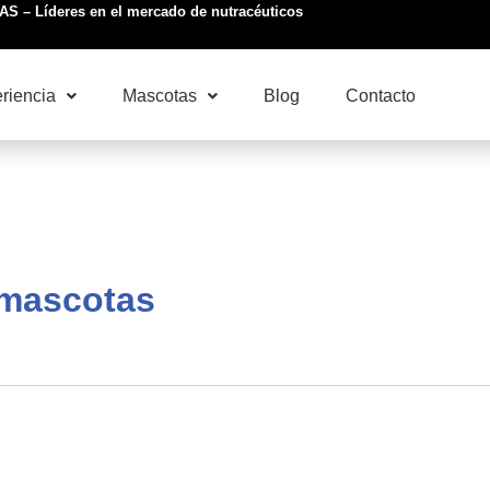
S – Líderes en el mercado de nutracéuticos
riencia
Mascotas
Blog
Contacto
 mascotas