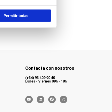
Permitir todas
Contacta con nosotros
(+34) 93 409 90 40
Lunes - Viernes 09h - 18h
Y
L
F
I
o
i
a
n
u
n
c
s
t
k
e
t