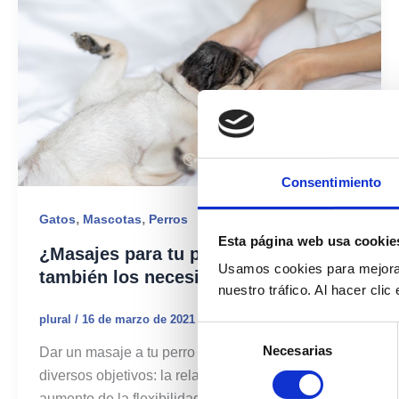
Consentimiento
,
,
Gatos
Mascotas
Perros
Esta página web usa cookie
¿Masajes para tu peludo? Sí, ellos
Usamos cookies para mejorar
también los necesitan
nuestro tráfico. Al hacer cli
plural
/
16 de marzo de 2021
Selección
Necesarias
Dar un masaje a tu perro o gato puede tener
de
consentimiento
diversos objetivos: la relajación muscular, el
aumento de la flexibilidad, incrementar la