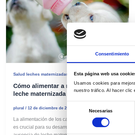
Consentimiento
Esta página web usa cookie
Salud leches maternizadas
Usamos cookies para mejorar
Cómo alimentar a mi cachorro con
nuestro tráfico. Al hacer cli
leche maternizada
Selección
plural
/
12 de diciembre de 2024
Necesarias
de
consentimiento
La alimentación de los cachorros recién nacidos
es crucial para su desarrollo físico y cognitivo. En
ausencia de leche materna, las fórmulas