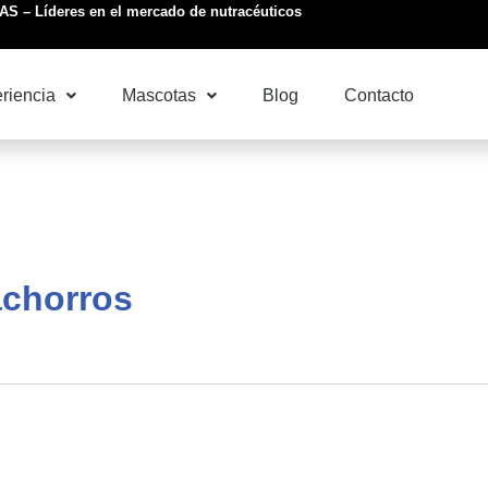
S – Líderes en el mercado de nutracéuticos
riencia
Mascotas
Blog
Contacto
achorros