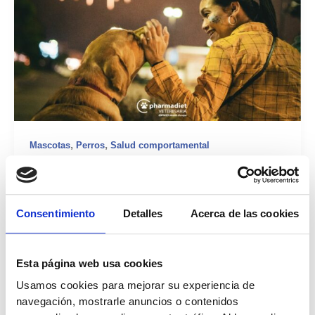
,
,
Mascotas
Perros
Salud comportamental
Por una verbena con menos estrés, guía
veterinaria sobre la ansiedad en perros
durante el verano
Consentimiento
Detalles
Acerca de las cookies
plural
/
18 de junio de 2024
Con la llegada del verano, el calendario se abarrota de
Esta página web usa cookies
celebraciones como la verbena de San Juan o las
Usamos cookies para mejorar su experiencia de
fiestas mayores de ciudades y pueblos. Todo esta
navegación, mostrarle anuncios o contenidos
actividad se acompaña de petardos y sonidos potentes