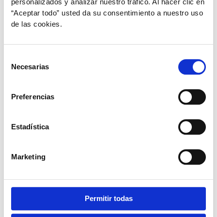
personalizados y analizar nuestro tráfico. Al hacer clic en
que suelen generar estrés en las mascotas. Te
“Aceptar todo” usted da su consentimiento a nuestro uso
contamos cómo puedes ayudarles a sobrellevarlo
de las cookies.
mejor.
Selección
Necesarias
de
consentimiento
Preferencias
Estadística
Marketing
Permitir todas
,
,
,
Mascotas
Perros
Salud hepática
Salud inmunidad