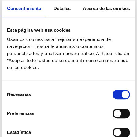
Consentimiento
Detalles
Acerca de las cookies
Esta página web usa cookies
Usamos cookies para mejorar su experiencia de
navegación, mostrarle anuncios o contenidos
personalizados y analizar nuestro tráfico. Al hacer clic en
“Aceptar todo” usted da su consentimiento a nuestro uso
de las cookies.
,
Perros
Salud digestiva
Procesos diarreicos en perros
Selección
Necesarias
de
plural
/
3 de septiembre de 2020
consentimiento
La diarrea suele ser un síntoma de una alteración del
Preferencias
tracto digestivo, que puede estar ocasionada por
diversos organismos bacterianos, víricos y parásitos.
Estadística
El número de deposiciones está entre tres o más veces