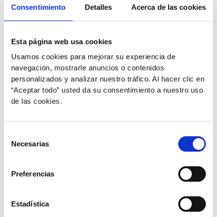
Consentimiento
Detalles
Acerca de las cookies
Esta página web usa cookies
Usamos cookies para mejorar su experiencia de
navegación, mostrarle anuncios o contenidos
personalizados y analizar nuestro tráfico. Al hacer clic en
“Aceptar todo” usted da su consentimiento a nuestro uso
de las cookies.
,
,
,
,
Gatos
Mascotas
Perros
Salud articular
Salud dérmica
Selección
El cuidado articular de tu mascota en
Necesarias
de
invierno
consentimiento
plural
/
2 de diciembre de 2021
Preferencias
Con la llegada del frío y la humedad en la época
invernal, los animales que padecen patologías
Estadística
articulares, como la artritis o la artrosis, pueden sentir