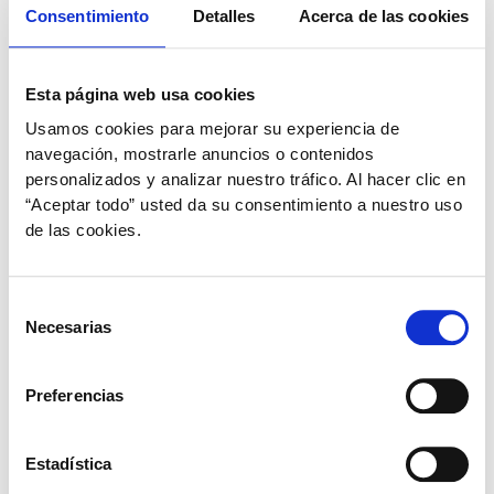
Consentimiento
Detalles
Acerca de las cookies
Esta página web usa cookies
Usamos cookies para mejorar su experiencia de
navegación, mostrarle anuncios o contenidos
personalizados y analizar nuestro tráfico. Al hacer clic en
“Aceptar todo” usted da su consentimiento a nuestro uso
de las cookies.
Selección
Necesarias
de
,
Mascotas
Salud celular
consentimiento
La importancia de los ácidos grasos
esenciales para tu mascota
Preferencias
plural
/
4 de agosto de 2020
Estadística
Recientemente, hemos visto que los ácidos grasos