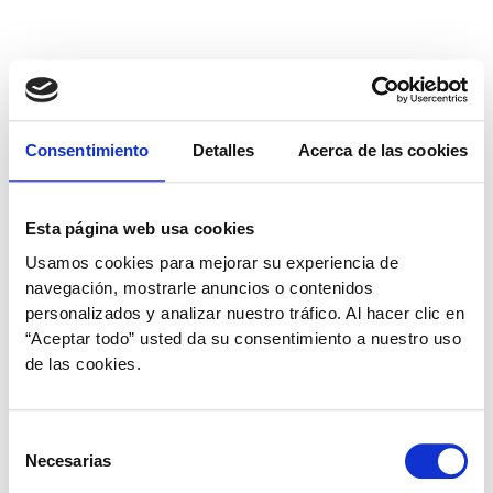
Consentimiento
Detalles
Acerca de las cookies
Sulfato de condroitina
Esta página web usa cookies
Usamos cookies para mejorar su experiencia de
navegación, mostrarle anuncios o contenidos
personalizados y analizar nuestro tráfico. Al hacer clic en
“Aceptar todo” usted da su consentimiento a nuestro uso
Es una sustancia
de las cookies.
naturalmente presente en
Selección
Necesarias
de
el organismo de ayuda
consentimiento