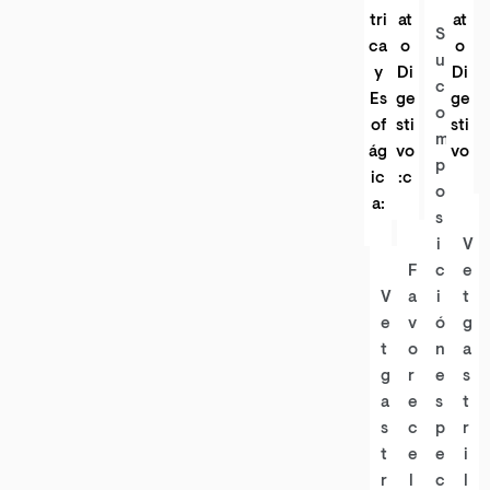
tri
at
at
S
ca
o
o
u
y
Di
Di
c
Es
ge
ge
o
of
sti
sti
m
ág
vo
vo
p
ic
:c
o
a:
s
i
V
F
c
e
V
a
i
t
e
v
ó
g
t
o
n
a
g
r
e
s
a
e
s
t
s
c
p
r
t
e
e
i
r
l
c
l