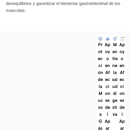
desequilibrios y garantizar el bienestar gastrointestinal de tus
mascotas.
Pr
Ap
M
Ap
ot
oy
an
oy
ec
o
tie
o
ci
en
ne
en
ón
Af
la
Af
de
ec
sal
ec
la
ci
ud
ci
M
on
di
on
uc
es
ge
es
os
de
sti
de
a
l
va
l
G
Ap
Ap
ás
ar
ar