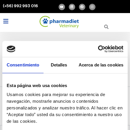
Buscar
Ir
Y
L
F
I
(+56) 992 993 016
por:
o
i
a
n
al
u
n
c
s
t
k
e
t
contenido
u
e
b
a
b
d
o
g
L
I
F
e
i
o
r
i
n
a
n
k
a
m
n
s
c
k
t
e
e
a
b
d
g
o
i
r
o
n
a
k
m
Osteosarcoma en gatos
Consentimiento
Detalles
Acerca de las cookies
Esta página web usa cookies
Usamos cookies para mejorar su experiencia de
navegación, mostrarle anuncios o contenidos
Parece que no hemos podido encontrar lo que estás buscando.
personalizados y analizar nuestro tráfico. Al hacer clic en
Quizá pueda ayudarte una búsqueda.
“Aceptar todo” usted da su consentimiento a nuestro uso
de las cookies.