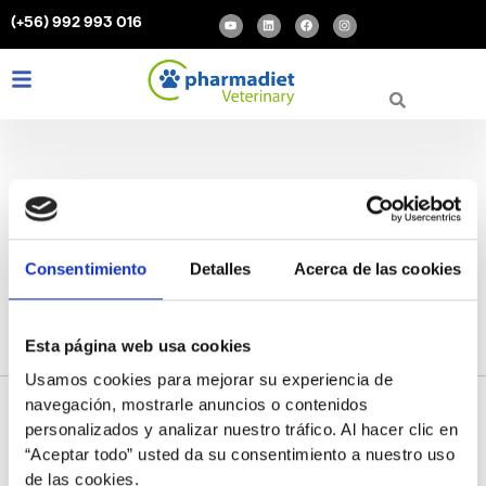
Buscar
Ir
Y
L
F
I
(+56) 992 993 016
por:
o
i
a
n
al
u
n
c
s
t
k
e
t
contenido
u
e
b
a
b
d
o
g
L
I
F
e
i
o
r
i
n
a
n
k
a
m
n
s
c
k
t
e
e
a
b
d
g
o
i
r
o
n
a
k
m
Masajes para perros con
Consentimiento
Detalles
Acerca de las cookies
artritis
Esta página web usa cookies
Usamos cookies para mejorar su experiencia de
navegación, mostrarle anuncios o contenidos
personalizados y analizar nuestro tráfico. Al hacer clic en
Parece que no hemos podido encontrar lo que estás buscando.
“Aceptar todo” usted da su consentimiento a nuestro uso
Quizá pueda ayudarte una búsqueda.
de las cookies.